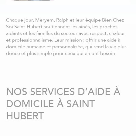
Châteauguay
Côte Nord
Côte-Saint-Luc / Hampstead
Chaque jour, Meryem, Ralph et leur équipe Bien Chez
Deux-Montagnes
Soi Saint-Hubert soutiennent les aînés, les proches
Dollard-des-Ormeaux
aidants et les familles du secteur avec respect, chaleur
Dorval
et professionnalisme. Leur mission : offrir une aide à
Drummondville
domicile humaine et personnalisée, qui rend la vie plus
Gatineau - centre ville
douce et plus simple pour ceux qui en ont besoin.
Granby
Hull
Joliette
Kirkland
La Prairie
NOS SERVICES D’AIDE À
Laurentides
DOMICILE À SAINT
Laval
Lavaltrie
HUBERT
Longueuil
Louiseville
Lévis