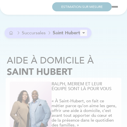
ESTIMATION SUR MESURE
Succursales
Saint Hubert
Ahuntsic
Alma
AIDE À DOMICILE
À
Anjou
Argenteuil
SAINT HUBERT
Aylmer / Pontiac
Beaconsfield
RALPH, MERIEM ET LEUR
Beloeil
ÉQUIPE SONT LÀ POUR VOUS
Berthier
Blainville
« À Saint-Hubert, on fait ce
métier parce qu’on aime les gens,
Boucherville
offrir une aide à domicile, c’est
Brome-Missisquoi
avant tout apporter du cœur et
de la présence dans le quotidien
Brossard
des familles. »