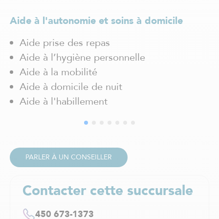
Magog
Mascouche
Aide à l'autonomie et soins à domicile
Maskinongé
Ai
Mercier-Hochelaga-Maisonneuve
Aide prise des repas
Mirabel
Aide à l’hygiène personnelle
Mont-Blanc
Aide à la mobilité
Mont-Laurier
Aide à domicile de nuit
Mont-Tremblant
Outremont / Mont-Royal
Aide à l'habillement
Pointe-Claire
Pointe-aux-Trembles
Québec
Rawdon
Repentigny
PARLER À UN CONSEILLER
Rivière-des-Prairies
Rosemont
Contacter cette succursale
Saguenay / Chicoutimi
Saint-Boniface
450 673-1373
Saint-Bruno-de-Montarville