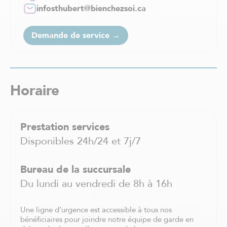
infosthubert@bienchezsoi.ca
Saint-Charles-Borromée
Saint-Constant
Saint-Eustache
Demande de service →
Saint-Félix-de-Valois
Saint-Hyacinthe
Saint-Jean-sur-Richelieu
Saint-Jérôme
Horaire
Saint-Léonard
Saint-Sauveur
Sainte-Adèle
Prestation services
Sainte-Agathe-des-Monts
Disponibles 24h/24 et 7j/7
Sainte-Anne-de Bellevue
Sainte-Thérèse
Shawinigan
Bureau de la succursale
Sherbrooke
Du lundi au vendredi de 8h à 16h
Sorel-Tracy
Terrebonne
Une ligne d’urgence est accessible à tous nos
Trois-Rivières
bénéficiaires pour joindre notre équipe de garde en