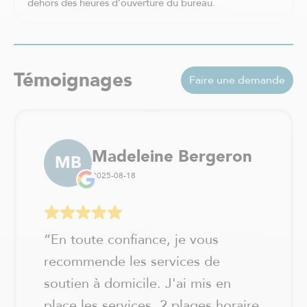
Val-David
dehors des heures d’ouverture du bureau.
Vaudreuil-Dorion
Verchères / Sainte Julie
Verdun - Île des soeurs
Témoignages
Faire une demande
Madeleine Bergeron
MB
2025-08-18
“
En toute confiance, je vous
recommende les services de
soutien à domicile. J'ai mis en
place les services, 2 plages horaire