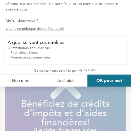
d’accompagnement spécialisé à
domicile ?
Il suffit de remplir le formulaire en ligne ou de
contacter la succursale Bien Chez Soi la plus
proche. Un conseiller évaluera les besoins et
proposera un plan d’accompagnement sur
mesure.
FAIRE UEN DEMANDE
Bénéficiez de crédits
d’impôts et d’aides
financières!
Il existe diverses aides