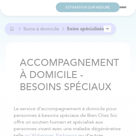
ESTIMATION SUR MESURE
Soins à domicile
Soins spécialisés
Soutien des aînés et des handicapées
Aide ménagère
Service de compagnie
ACCOMPAGNEMENT
Soins post-opératoires
À DOMICILE -
Soins palliatifs à domicile
BESOINS SPÉCIAUX
Le service d’accompagnement à domicile pour
personnes à besoins spéciaux de Bien Chez Soi
offre un soutien humain et spécialisé aux
personnes vivant avec une maladie dégénérative
telle
qu’Alzheimer
,
Parkinson
ou d’autres