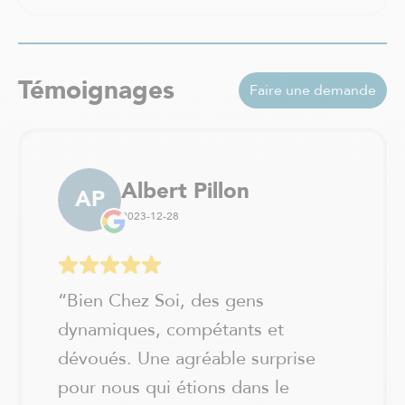
Val-David
Vaudreuil-Dorion
Verchères / Sainte Julie
Verdun - Île des soeurs
Témoignages
Faire une demande
Albert Pillon
AP
2023-12-28
“
Bien Chez Soi, des gens
dynamiques, compétants et
dévoués. Une agréable surprise
pour nous qui étions dans le