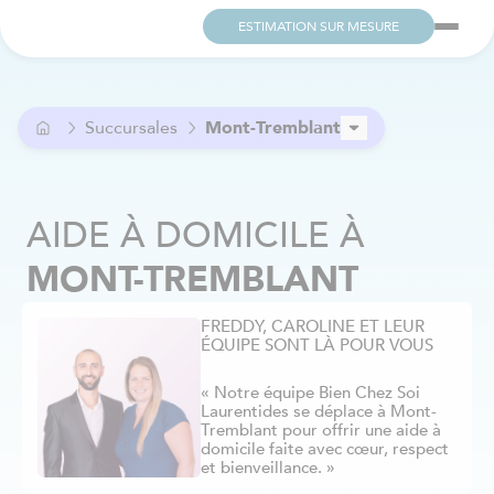
ESTIMATION SUR MESURE
Succursales
Mont-Tremblant
Ahuntsic
Alma
AIDE À DOMICILE
À
Anjou
Argenteuil
MONT-TREMBLANT
Aylmer / Pontiac
Beaconsfield
FREDDY, CAROLINE ET LEUR
Beloeil
ÉQUIPE SONT LÀ POUR VOUS
Berthier
Blainville
« Notre équipe Bien Chez Soi
Laurentides se déplace à Mont-
Boucherville
Tremblant pour offrir une aide à
Brome-Missisquoi
domicile faite avec cœur, respect
et bienveillance. »
Brossard