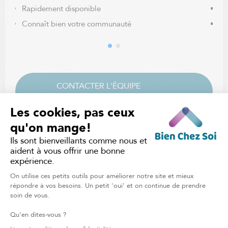
Rapidement disponible
Pl
Connaît bien votre communauté
Ju
CONTACTER L'ÉQUIPE
LOCALE
PLAN
D'ACCOMPAGNEMENT
SUR MESURE
Contactez votre succursale locale pour évaluer vos