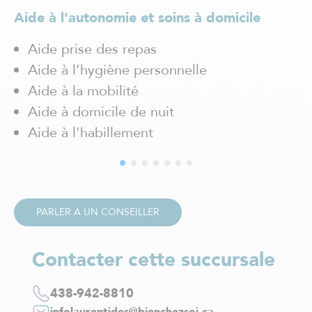
Magog
Aide à l'autonomie et soins à domicile
Mascouche
Ai
Maskinongé
Aide prise des repas
Mercier-Hochelaga-Maisonneuve
Aide à l’hygiène personnelle
Mirabel
Aide à la mobilité
Mont-Blanc
Mont-Laurier
Aide à domicile de nuit
Outremont / Mont-Royal
Aide à l'habillement
Pointe-Claire
Pointe-aux-Trembles
Québec
Rawdon
Repentigny
PARLER À UN CONSEILLER
Rivière-des-Prairies
Rosemont
Contacter cette succursale
Saguenay / Chicoutimi
Saint Hubert
Saint-Boniface
438-942-8810
Saint-Bruno-de-Montarville