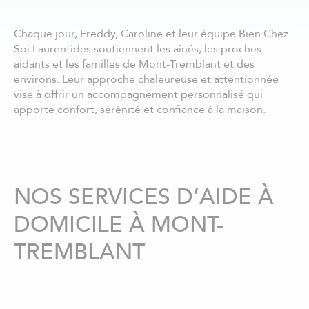
Châteauguay
Côte Nord
Chaque jour, Freddy, Caroline et leur équipe Bien Chez
Côte-Saint-Luc / Hampstead
Soi Laurentides soutiennent les aînés, les proches
Deux-Montagnes
aidants et les familles de Mont-Tremblant et des
Dollard-des-Ormeaux
environs. Leur approche chaleureuse et attentionnée
Dorval
vise à offrir un accompagnement personnalisé qui
Drummondville
apporte confort, sérénité et confiance à la maison.
Gatineau - centre ville
Granby
Hull
Joliette
Kirkland
NOS SERVICES D’AIDE À
La Prairie
DOMICILE À MONT-
Laurentides
Laval
TREMBLANT
Lavaltrie
Longueuil
Louiseville
Lévis