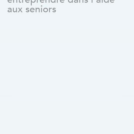
Comment bien choisir le territoire pour votre franchise ?
aux seniors
Sur quels revenus compter à la retraite ?
Pension de la Sécurité de Vieillesse 2025 : Montants, critères et calendrier
Quels sont les signes qu’un proche a besoin d’aide à domicile ?