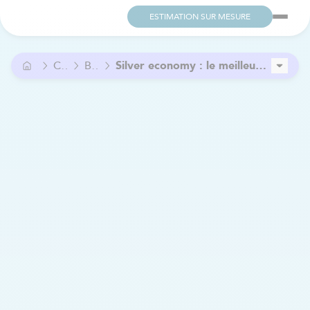
ESTIMATION SUR MESURE
Conseil
Blogue
Silver economy : le meilleur moment pour entreprendre dans l’aide aux seniors
Bien Chez Soi Estrie et la Clinique Soins Urbain : un partenariat pour favoriser la continuité des soins
7 signes que votre santé auditive décline (et pourquoi il ne faut pas les ignorer)
Soins palliatifs à domicile : est-ce une bonne option ?
Comment financer l’achat d’une franchise?
Quel type d'entrepreneur êtes-vous ? Découvrez les 4 profils principaux
Un emploi flexible pour les PAB : pourquoi choisir les soins à domicile ?
Combien coûtent les soins à domicile au Québec ?
Aide financière proche aidant : la liste complète
Soins à domicile : Développez votre entreprise grâce aux partenariats locaux
Compléter sa retraite en travaillant dans l’aide à domicile
Comment choisir le bon quadriporteur pour vos besoins ?
Un nouveau partenariat pour améliorer l’accès aux soins en Outaouais
La sexualité après 60 ans : s’épanouir au-delà des tabous