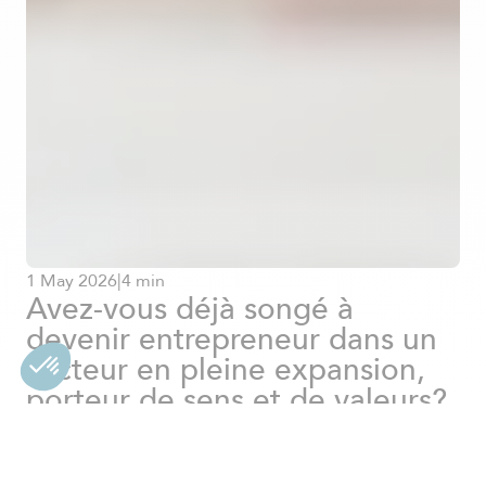
1
May
2026
|
4 min
Avez-vous déjà songé à
devenir entrepreneur dans un
secteur en pleine expansion,
porteur de sens et de valeurs?
La « silver economy », dédiée
aux besoins des personnes